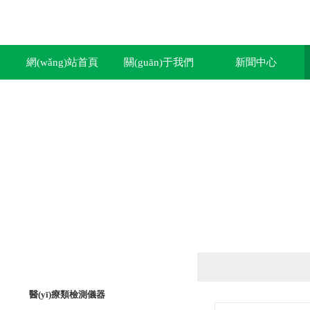
網(wǎng)站首頁
關(guān)于我們
新聞中心
產(chǎn)品列表
PRODUCTS LIST
醫(yī)療類檢測儀器